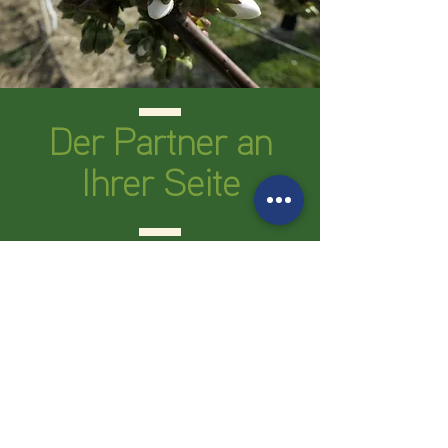
Der Partner an
Ihrer Seite
VOEN Überdachungssysteme sind vom
Bauern für den Bauern gemacht!
Erfahren Sie mehr über unseren Service,
unser globales Netzwerk und Kooperationen.
KONTAKT