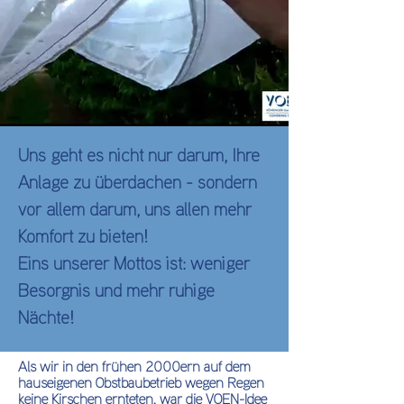
Uns geht es nicht nur darum, Ihre
Anlage zu überdachen - sondern
vor allem darum, uns allen mehr
Komfort zu bieten!
Eins unserer Mottos ist: weniger
Besorgnis und mehr ruhige
Nächte!
Als wir in den frühen 2000ern auf dem
hauseigenen Obstbaubetrieb wegen Regen
keine Kirschen ernteten, war die VOEN-Idee