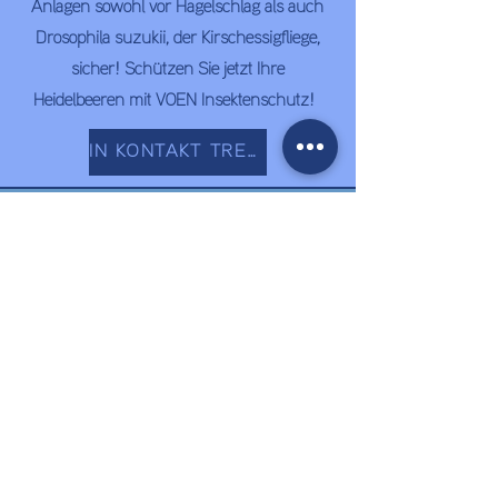
Anlagen sowohl vor Hagelschlag als auch
Drosophila suzukii, der Kirschessigfliege,
sicher! Schützen Sie jetzt Ihre
Heidelbeeren mit VOEN Insektenschutz!
IN KONTAKT TRETEN
Details
VOEN Vöhringer GmbH & Co. KG
Eyber Straße 9, D-88273 Fronreute
E-Mail:
info@voen.de
Telefon: +49
7502 977950
Impressum
Datenschutzerklärung
AGB
Erhalten Sie unseren Newsletter